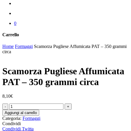
cerca
account
0
Carrello
Chiudi
Home
Formaggi
Scamorza Pugliese Affumicata PAT – 350 grammi
carrello
circa
Scamorza Pugliese Affumicata
PAT – 350 grammi circa
8,10
€
Scamorza
Pugliese
Aggiungi al carrello
Affumicata
Categoria:
Formaggi
PAT
Condividi
–
Condividi
Twitta