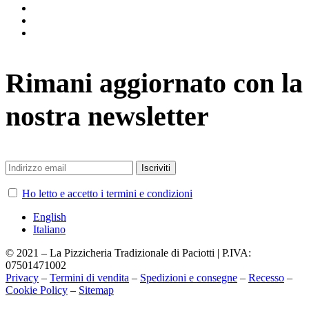
facebook
twitter
vimeo
Rimani aggiornato con la
nostra newsletter
Ho letto e accetto i termini e condizioni
English
Italiano
© 2021 – La Pizzicheria Tradizionale di Paciotti | P.IVA:
07501471002
Privacy
–
Termini di vendita
–
Spedizioni e consegne
–
Recesso
–
Cookie Policy
–
Sitemap