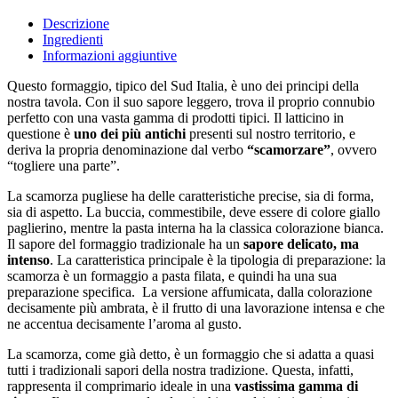
350
grammi
Descrizione
circa
Ingredienti
quantità
Informazioni aggiuntive
Questo formaggio, tipico del Sud Italia, è uno dei principi della
nostra tavola. Con il suo sapore leggero, trova il proprio connubio
perfetto con una vasta gamma di prodotti tipici. Il latticino in
questione è
uno dei più antichi
presenti sul nostro territorio, e
deriva la propria denominazione dal verbo
“scamorzare”
, ovvero
“togliere una parte”.
La scamorza pugliese ha delle caratteristiche precise, sia di forma,
sia di aspetto. La buccia, commestibile, deve essere di colore giallo
paglierino, mentre la pasta interna ha la classica colorazione bianca.
Il sapore del formaggio tradizionale ha un
sapore delicato, ma
intenso
. La caratteristica principale è la tipologia di preparazione: la
scamorza è un formaggio a pasta filata, e quindi ha una sua
preparazione specifica. La versione affumicata, dalla colorazione
decisamente più ambrata, è il frutto di una lavorazione intensa e che
ne accentua decisamente l’aroma al gusto.
La scamorza, come già detto, è un formaggio che si adatta a quasi
tutti i tradizionali sapori della nostra tradizione. Questa, infatti,
rappresenta il comprimario ideale in una
vastissima gamma di