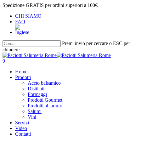
Salta
Spedizione GRATIS per ordini superiori a 100€
al
CHI SIAMO
contenuto
FAQ
principale
Premi invio per cercare o ESC per
chiudere
Chiudi
ricerca
cerca
account
0
Menu
Home
Prodotti
Aceto balsamico
Distillati
Formaggi
Prodotti Gourmet
Prodotti al tartufo
Salumi
Vini
Servizi
Video
Contatti