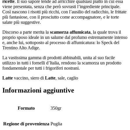
ricette
. Il suo sapore tende ad arricchire qualsiasi piatto in cui essa
viene presentata, senza che però sovrasti l’ingrediente principale.
Così nascono i risotti più ricchi, con l’ausilio del radicchio, le frittate
più fantasiose, con il prosciutto come accompagnatore, e le torte
salate più suggestive.
Discorso a parte merita la
scamorza affumicata
, la quale trova il
proprio sposo ideale in un salume dal profumo estremamente intenso
e, anche lui, sottoposto al processo di affumicatura: lo Speck del
Trentino Alto Adige.
La vastissima gamma di prodotti abbinabili, unita al suo facile
utilizzo in tutti i fornelli d’Italia, rendono la scamorza un prodotto
fondamentale per tutti i frigoriferi nostrani.
Latte
vaccino, siero di
Latte
, sale, caglio
Informazioni aggiuntive
Formato
350gr
Regione di provenienza
Puglia