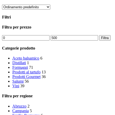
Filtri
Chiudi
Filtra per prezzo
i
filtri
Prezzo
Prezzo
Filtra
Min
Max
Categorie prodotto
Aceto balsamico
6
Distillati
1
Formaggi
71
Prodotti al tartufo
13
Prodotti Gourmet
36
Salumi
56
Vini
39
Filtra per regione
Abruzzo
2
Campania
5