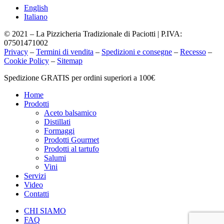
English
Italiano
© 2021 – La Pizzicheria Tradizionale di Paciotti | P.IVA:
07501471002
Privacy
–
Termini di vendita
–
Spedizioni e consegne
–
Recesso
–
Cookie Policy
–
Sitemap
Chiudi
Spedizione GRATIS per ordini superiori a 100€
menu
Home
Prodotti
Aceto balsamico
Distillati
Formaggi
Prodotti Gourmet
Prodotti al tartufo
Salumi
Vini
Servizi
Video
Contatti
CHI SIAMO
FAQ