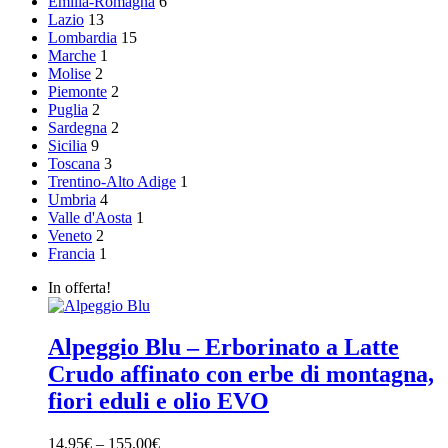
Emilia-Romagna
6
Lazio
13
Lombardia
15
Marche
1
Molise
2
Piemonte
2
Puglia
2
Sardegna
2
Sicilia
9
Toscana
3
Trentino-Alto Adige
1
Umbria
4
Valle d'Aosta
1
Veneto
2
Francia
1
In offerta!
Alpeggio Blu – Erborinato a Latte
Crudo affinato con erbe di montagna,
fiori eduli e olio EVO
14,95
€
–
155,00
€