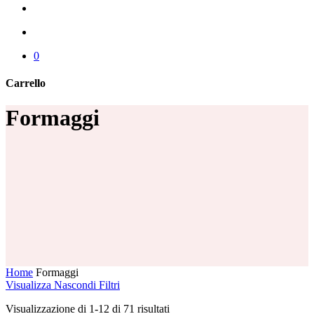
cerca
account
0
Carrello
Chiudi
Formaggi
carrello
Home
Formaggi
Visualizza
Nascondi
Filtri
Visualizzazione di 1-12 di 71 risultati