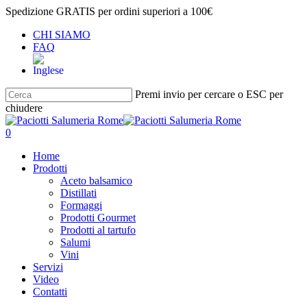
Salta
Spedizione GRATIS per ordini superiori a 100€
al
CHI SIAMO
contenuto
FAQ
principale
Premi invio per cercare o ESC per
chiudere
Chiudi
ricerca
cerca
account
0
Menu
Home
Prodotti
Aceto balsamico
Distillati
Formaggi
Prodotti Gourmet
Prodotti al tartufo
Salumi
Vini
Servizi
Video
Contatti