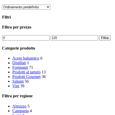
Filtri
Chiudi
Filtra per prezzo
i
filtri
Prezzo
Prezzo
Filtra
Min
Max
Categorie prodotto
Aceto balsamico
6
Distillati
1
Formaggi
71
Prodotti al tartufo
13
Prodotti Gourmet
36
Salumi
56
Vini
39
Filtra per regione
Abruzzo
5
Campania
4