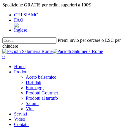
Salta
Spedizione GRATIS per ordini superiori a 100€
al
CHI SIAMO
contenuto
FAQ
principale
Premi invio per cercare o ESC per
chiudere
Chiudi
ricerca
cerca
account
0
Menu
Home
Prodotti
Aceto balsamico
Distillati
Formaggi
Prodotti Gourmet
Prodotti al tartufo
Salumi
Vini
Servizi
Video
Contatti