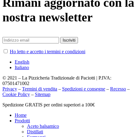
Rimani aggiornato con la
nostra newsletter
Ho letto e accetto i termini e condizioni
English
Italiano
© 2021 – La Pizzicheria Tradizionale di Paciotti | P.IVA:
07501471002
Privacy
–
Termini di vendita
–
Spedizioni e consegne
–
Recesso
–
Cookie Policy
–
Sitemap
Chiudi
Spedizione GRATIS per ordini superiori a 100€
menu
Home
Prodotti
Aceto balsamico
Distillati