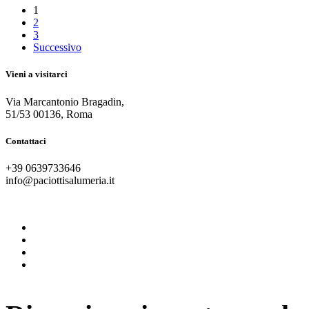
1
2
3
Successivo
Vieni a visitarci
Via Marcantonio Bragadin,
51/53 00136, Roma
Contattaci
+39 0639733646
info@paciottisalumeria.it
instagram
facebook
twitter
vimeo