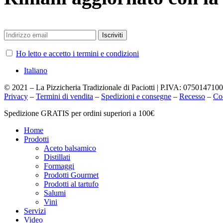
Ho letto e accetto i termini e condizioni
Italiano
© 2021 – La Pizzicheria Tradizionale di Paciotti | P.IVA: 075014710
Privacy
–
Termini di vendita
–
Spedizioni e consegne
–
Recesso
–
Co
Chiudi
Spedizione GRATIS per ordini superiori a 100€
menu
Home
Prodotti
Aceto balsamico
Distillati
Formaggi
Prodotti Gourmet
Prodotti al tartufo
Salumi
Vini
Servizi
Video