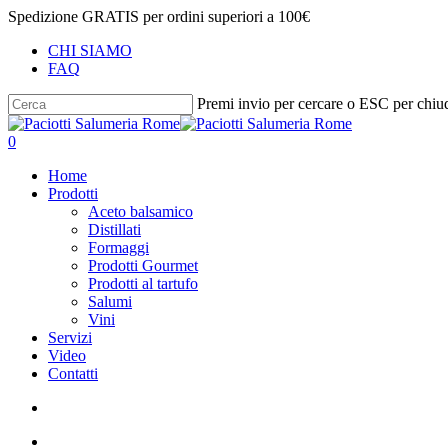
Salta
Spedizione GRATIS per ordini superiori a 100€
al
CHI SIAMO
contenuto
FAQ
principale
Premi invio per cercare o ESC per chiu
Chiudi
ricerca
cerca
account
0
Menu
Home
Prodotti
Aceto balsamico
Distillati
Formaggi
Prodotti Gourmet
Prodotti al tartufo
Salumi
Vini
Servizi
Video
Contatti
cerca
account