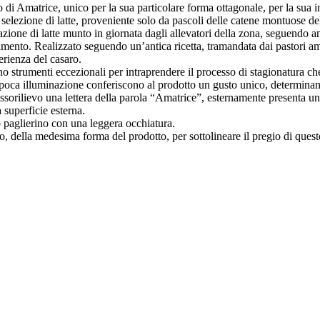
 di Amatrice, unico per la sua particolare forma ottagonale, per la sua i
a selezione di latte, proveniente solo da pascoli delle catene montuose
zione di latte munto in giornata dagli allevatori della zona, seguendo anco
 alimento. Realizzato seguendo un’antica ricetta, tramandata dai pastori 
erienza del casaro.
 strumenti eccezionali per intraprendere il processo di stagionatura che
 e la poca illuminazione conferiscono al prodotto un gusto unico, determi
assorilievo una lettera della parola “Amatrice”, esternamente presenta un
 superficie esterna.
o paglierino con una leggera occhiatura.
no, della medesima forma del prodotto, per sottolineare il pregio di ques