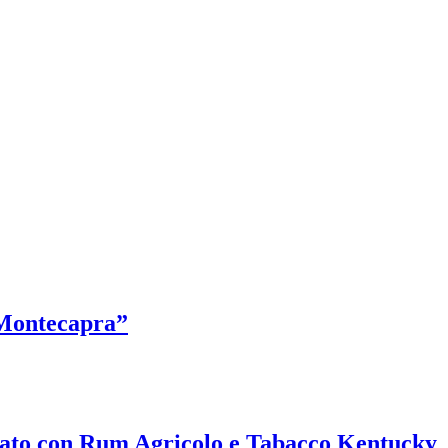
“Montecapra”
nato con Rum Agricolo e Tabacco Kentucky