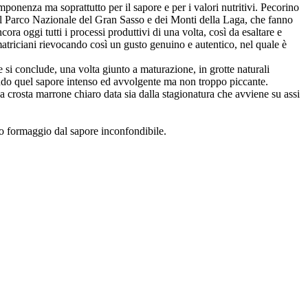
mponenza ma soprattutto per il sapore e per i valori nutritivi. Pecorino
 del Parco Nazionale del Gran Sasso e dei Monti della Laga, che fanno
ra oggi tutti i processi produttivi di una volta, così da esaltare e
amatriciani rievocando così un gusto genuino e autentico, nel quale è
 si conclude, una volta giunto a maturazione, in grotte naturali
nando quel sapore intenso ed avvolgente ma non troppo piccante.
a crosta marrone chiaro data sia dalla stagionatura che avviene su assi
to formaggio dal sapore inconfondibile.