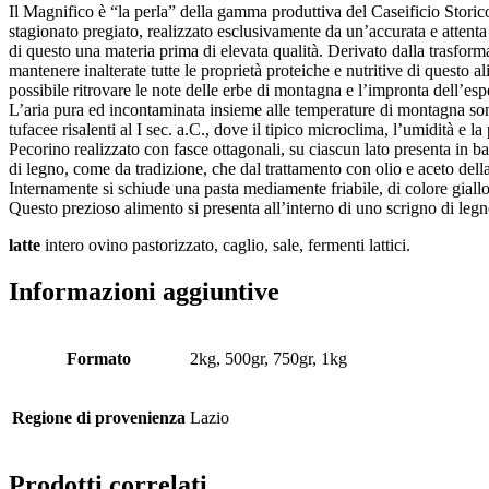
Il Magnifico è “la perla” della gamma produttiva del Caseificio Storico
stagionato pregiato, realizzato esclusivamente da un’accurata e attent
di questo una materia prima di elevata qualità. Derivato dalla trasforma
mantenere inalterate tutte le proprietà proteiche e nutritive di questo
possibile ritrovare le note delle erbe di montagna e l’impronta dell’esp
L’aria pura ed incontaminata insieme alle temperature di montagna sono
tufacee risalenti al I sec. a.C., dove il tipico microclima, l’umidità
Pecorino realizzato con fasce ottagonali, su ciascun lato presenta in b
di legno, come da tradizione, che dal trattamento con olio e aceto della
Internamente si schiude una pasta mediamente friabile, di colore giall
Questo prezioso alimento si presenta all’interno di uno scrigno di leg
latte
intero ovino pastorizzato, caglio, sale, fermenti lattici.
Informazioni aggiuntive
Formato
2kg, 500gr, 750gr, 1kg
Regione di provenienza
Lazio
Prodotti correlati