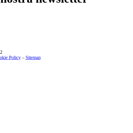
02
okie Policy
–
Sitemap