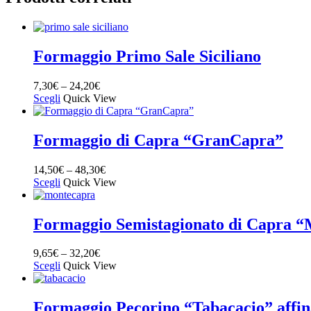
Formaggio Primo Sale Siciliano
7,30
€
–
24,20
€
Scegli
Quick View
Formaggio di Capra “GranCapra”
14,50
€
–
48,30
€
Scegli
Quick View
Formaggio Semistagionato di Capra 
9,65
€
–
32,20
€
Scegli
Quick View
Formaggio Pecorino “Tabacacio” affi