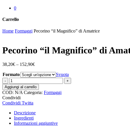
0
Carrello
Chiudi
Home
Formaggi
Pecorino “il Magnifico” di Amatrice
carrello
Pecorino “il Magnifico” di Amat
38,20
€
–
152,90
€
Formato
Svuota
Pecorino
"il
Aggiungi al carrello
Magnifico"
COD:
N/A
Categoria:
Formaggi
di
Condividi
Amatrice
Condividi
Twitta
quantità
Descrizione
Ingredienti
Informazioni aggiuntive