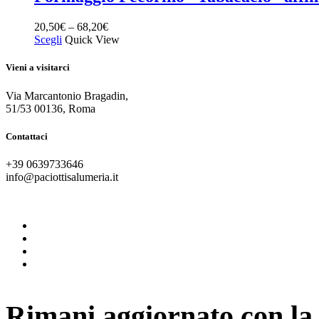
20,50
€
–
68,20
€
Scegli
Quick View
Vieni a visitarci
Via Marcantonio Bragadin,
51/53 00136, Roma
Contattaci
+39 0639733646
info@paciottisalumeria.it
instagram
facebook
twitter
vimeo
Rimani aggiornato con la 