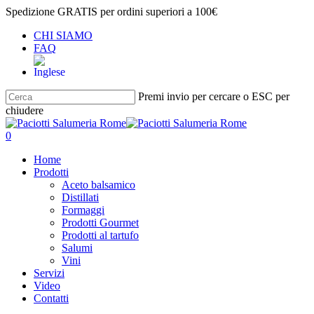
Salta
Spedizione GRATIS per ordini superiori a 100€
al
CHI SIAMO
contenuto
FAQ
principale
Premi invio per cercare o ESC per
chiudere
Chiudi
ricerca
cerca
account
0
Menu
Home
Prodotti
Aceto balsamico
Distillati
Formaggi
Prodotti Gourmet
Prodotti al tartufo
Salumi
Vini
Servizi
Video
Contatti