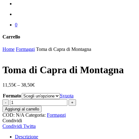
cerca
account
0
Carrello
Chiudi
Home
Formaggi
Toma di Capra di Montagna
carrello
Toma di Capra di Montagna
11,55
€
–
38,50
€
Formato
Svuota
Toma
di
Aggiungi al carrello
Capra
COD:
N/A
Categoria:
Formaggi
di
Condividi
Montagna
Condividi
Twitta
quantità
Descrizione