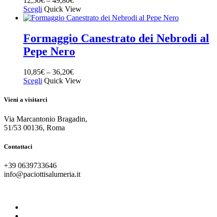
12,50
€
–
49,80
€
Scegli
Quick View
Formaggio Canestrato dei Nebrodi al
Pepe Nero
10,85
€
–
36,20
€
Scegli
Quick View
Vieni a visitarci
Via Marcantonio Bragadin,
51/53 00136, Roma
Contattaci
+39 0639733646
info@paciottisalumeria.it
instagram
facebook