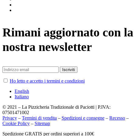
twitter
vimeo
Rimani aggiornato con la
nostra newsletter
Ho letto e accetto i termini e condizioni
English
Italiano
© 2021 – La Pizzicheria Tradizionale di Paciotti | P.IVA:
07501471002
Privacy
–
Termini di vendita
–
Spedizioni e consegne
–
Recesso
–
Cookie Policy
–
Sitemap
Chiudi
Spedizione GRATIS per ordini superiori a 100€