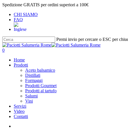
Salta
Spedizione GRATIS per ordini superiori a 100€
al
CHI SIAMO
contenuto
FAQ
principale
Premi invio per cercare o ESC per chiu
Chiudi
ricerca
cerca
account
0
Menu
Home
Prodotti
Aceto balsamico
Distillati
Formaggi
Prodotti Gourmet
Prodotti al tartufo
Salumi
Vini
Servizi
Video
Contatti
cerca