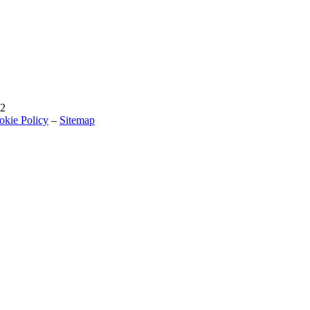
02
okie Policy
–
Sitemap