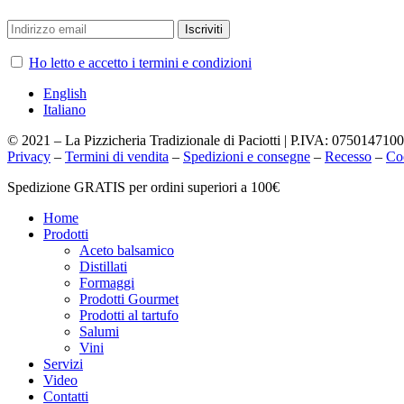
Ho letto e accetto i termini e condizioni
English
Italiano
© 2021 – La Pizzicheria Tradizionale di Paciotti | P.IVA: 075014710
Privacy
–
Termini di vendita
–
Spedizioni e consegne
–
Recesso
–
Co
Chiudi
Spedizione GRATIS per ordini superiori a 100€
menu
Home
Prodotti
Aceto balsamico
Distillati
Formaggi
Prodotti Gourmet
Prodotti al tartufo
Salumi
Vini
Servizi
Video
Contatti