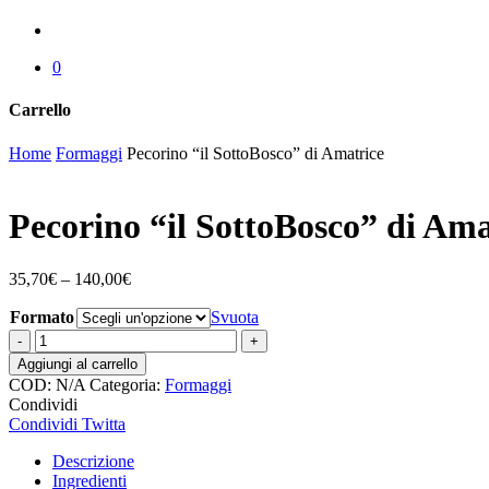
account
0
Carrello
Chiudi
Home
Formaggi
Pecorino “il SottoBosco” di Amatrice
carrello
Pecorino “il SottoBosco” di Ama
35,70
€
–
140,00
€
Formato
Svuota
Pecorino
"il
Aggiungi al carrello
SottoBosco"
COD:
N/A
Categoria:
Formaggi
di
Condividi
Amatrice
Condividi
Twitta
quantità
Descrizione
Ingredienti