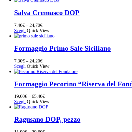
Salva Cremasco DOP
7,40
€
–
24,70
€
Scegli
Quick View
Formaggio Primo Sale Siciliano
7,30
€
–
24,20
€
Scegli
Quick View
Formaggio Pecorino “Riserva del Fon
19,60
€
–
65,40
€
Scegli
Quick View
Ragusano DOP, pezzo
11,90
€
–
39,60
€