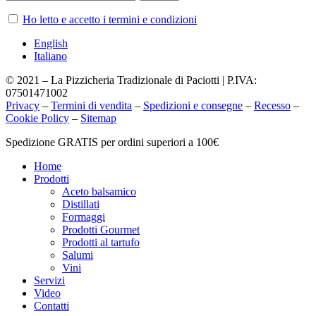
Ho letto e accetto i termini e condizioni
English
Italiano
© 2021 – La Pizzicheria Tradizionale di Paciotti | P.IVA:
07501471002
Privacy
–
Termini di vendita
–
Spedizioni e consegne
–
Recesso
–
Cookie Policy
–
Sitemap
Chiudi
Spedizione GRATIS per ordini superiori a 100€
menu
Home
Prodotti
Aceto balsamico
Distillati
Formaggi
Prodotti Gourmet
Prodotti al tartufo
Salumi
Vini
Servizi
Video
Contatti