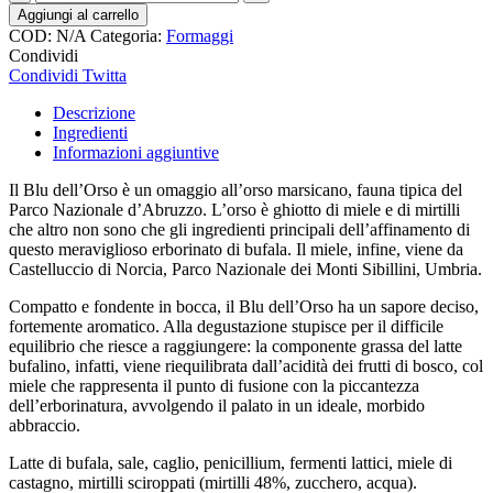
dell'Orso
Aggiungi al carrello
-
COD:
N/A
Categoria:
Formaggi
Formaggio
Condividi
Erborinato
Condividi
Twitta
affinato
con
Descrizione
Mirtilli
Ingredienti
e
Informazioni aggiuntive
Miele
di
Il Blu dell’Orso è un omaggio all’orso marsicano, fauna tipica del
Castagno
Parco Nazionale d’Abruzzo. L’orso è ghiotto di miele e di mirtilli
quantità
che altro non sono che gli ingredienti principali dell’affinamento di
questo meraviglioso erborinato di bufala. Il miele, infine, viene da
Castelluccio di Norcia, Parco Nazionale dei Monti Sibillini, Umbria.
Compatto e fondente in bocca, il Blu dell’Orso ha un sapore deciso,
fortemente aromatico. Alla degustazione stupisce per il difficile
equilibrio che riesce a raggiungere: la componente grassa del latte
bufalino, infatti, viene riequilibrata dall’acidità dei frutti di bosco, col
miele che rappresenta il punto di fusione con la piccantezza
dell’erborinatura, avvolgendo il palato in un ideale, morbido
abbraccio.
Latte di bufala, sale, caglio, penicillium, fermenti lattici, miele di
castagno, mirtilli sciroppati (mirtilli 48%, zucchero, acqua).