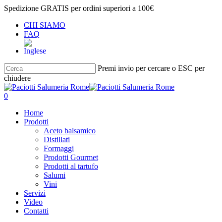
Salta
Spedizione GRATIS per ordini superiori a 100€
al
CHI SIAMO
contenuto
FAQ
principale
Premi invio per cercare o ESC per
chiudere
Chiudi
ricerca
cerca
account
0
Menu
Home
Prodotti
Aceto balsamico
Distillati
Formaggi
Prodotti Gourmet
Prodotti al tartufo
Salumi
Vini
Servizi
Video
Contatti