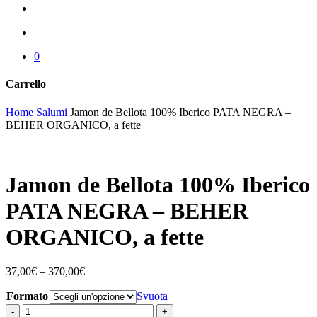
cerca
account
0
Carrello
Chiudi
Home
Salumi
Jamon de Bellota 100% Iberico PATA NEGRA –
carrello
BEHER ORGANICO, a fette
Jamon de Bellota 100% Iberico
PATA NEGRA – BEHER
ORGANICO, a fette
37,00
€
–
370,00
€
Formato
Svuota
Jamon