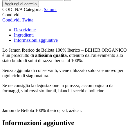
de
Aggiungi al carrello
Bellota
COD:
N/A
Categoria:
Salumi
100%
Condividi
Iberico
Condividi
Twitta
PATA
NEGRA
Descrizione
–
Ingredienti
BEHER
Informazioni aggiuntive
ORGANICO,
a
Lo Jamon Iberico de Bellota 100% Iberico – BEHER ORGANICO
fette
è un prosciutto di
altissima qualità
, ottenuto dall’allevamento allo
quantità
stato brado di suini di razza iberica al 100%.
Senza aggiunta di conservanti, viene utilizzato solo sale nuovo per
ogni ciclo di stagionatura.
Se ne consiglia la degustazione in purezza, accompagnato da
formaggi, vini rossi strutturati, bianchi secchi e bollicine.
Jamon de Bellota 100% iberico, sal, azùcar.
Informazioni aggiuntive