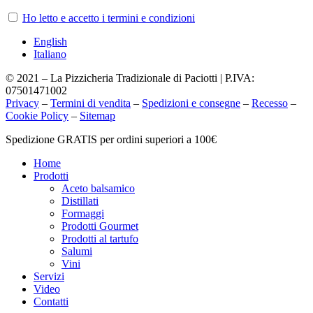
Ho letto e accetto i termini e condizioni
English
Italiano
© 2021 – La Pizzicheria Tradizionale di Paciotti | P.IVA:
07501471002
Privacy
–
Termini di vendita
–
Spedizioni e consegne
–
Recesso
–
Cookie Policy
–
Sitemap
Chiudi
Spedizione GRATIS per ordini superiori a 100€
menu
Home
Prodotti
Aceto balsamico
Distillati
Formaggi
Prodotti Gourmet
Prodotti al tartufo
Salumi
Vini
Servizi
Video
Contatti