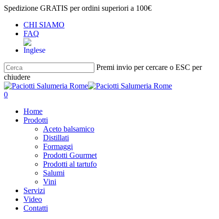
Salta
Spedizione GRATIS per ordini superiori a 100€
al
CHI SIAMO
contenuto
FAQ
principale
Premi invio per cercare o ESC per
chiudere
Chiudi
ricerca
cerca
account
0
Menu
Home
Prodotti
Aceto balsamico
Distillati
Formaggi
Prodotti Gourmet
Prodotti al tartufo
Salumi
Vini
Servizi
Video
Contatti